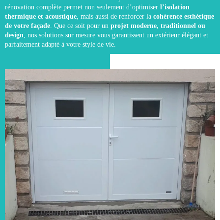
rénovation complète permet non seulement d’optimiser
l’isolation
thermique et acoustique
, mais aussi de renforcer la
cohérence esthétique
de votre façade
. Que ce soit pour un
projet moderne, traditionnel ou
design
, nos solutions sur mesure vous garantissent un extérieur élégant et
parfaitement adapté à votre style de vie.