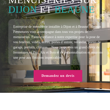
DIJON
ET
BEAUNE
Entreprise de menuiserie installée à Dijon et à Beaune, Abrisun
Fermetures vous accompagne dans tous vos projets de
menuiseries. Faites confiance à notre expertise pour la pose de
vos fenêtres, volets, stores, portes d’entrée, vérandas, portes de
garage, portails, clôtures... Nous proposons un grand choix de
fermetures en Pvc, Alu et Bois et de personnalisation et assurons
une pose aux finitions impeccables.
Demandez un devis